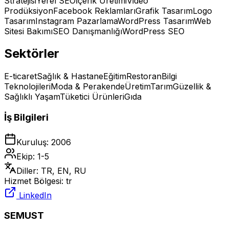
Stratejisi
Yerel SEO
İçerik Üretimi
Video
Prodüksiyon
Facebook Reklamları
Grafik Tasarım
Logo
Tasarım
Instagram Pazarlama
WordPress Tasarım
Web
Sitesi Bakımı
SEO Danışmanlığı
WordPress SEO
Sektörler
E-ticaret
Sağlık & Hastane
Eğitim
Restoran
Bilgi
Teknolojileri
Moda & Perakende
Üretim
Tarım
Güzellik &
Sağlıklı Yaşam
Tüketici Ürünleri
Gıda
İş Bilgileri
Kuruluş
:
2006
Ekip
:
1-5
Diller
:
TR, EN, RU
Hizmet Bölgesi
:
tr
LinkedIn
SEMUST