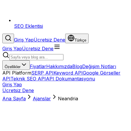
SEO Eklentisi
Giriş Yap
Ücretsiz Dene
Türkçe
Giriş Yap
Ücretsiz Dene
Fiyatlar
Hakkımızda
Blog
Değişim Notları
Özellikler
API Platform
SERP API
Keyword API
Google Görseller
API
Teknik SEO API
API Dokumantasyonu
Giriş Yap
Ücretsiz Dene
Ana Sayfa
Ajanslar
Neandria