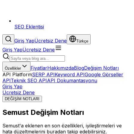
SEO Eklentisi
Giriş Yap
Ücretsiz Dene
Türkçe
Giriş Yap
Ücretsiz Dene
Fiyatlar
Hakkımızda
Blog
Değişim Notları
Özellikler
API Platform
SERP API
Keyword API
Google Görseller
API
Teknik SEO API
API Dokumantasyonu
Giriş Yap
Ücretsiz Dene
DEĞİŞİM NOTLARI
Semust Değişim Notları
Semust'a eklenen en son özellikleri, iyileştirmeleri ve
hata düzeltmelerini buradan takip edebilirsiniz.