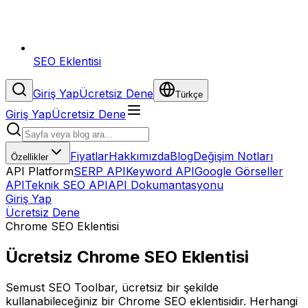
SEO Eklentisi
Giriş Yap
Ücretsiz Dene
Türkçe
Giriş Yap
Ücretsiz Dene
Fiyatlar
Hakkımızda
Blog
Değişim Notları
Özellikler
API Platform
SERP API
Keyword API
Google Görseller
API
Teknik SEO API
API Dokumantasyonu
Giriş Yap
Ücretsiz Dene
Chrome SEO Eklentisi
Ücretsiz Chrome SEO Eklentisi
Semust SEO Toolbar, ücretsiz bir şekilde
kullanabileceğiniz bir Chrome SEO eklentisidir. Herhangi