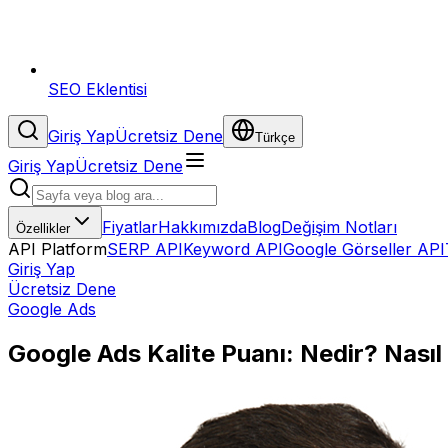
SEO Eklentisi
Giriş Yap
Ücretsiz Dene
Türkçe
Giriş Yap
Ücretsiz Dene
Fiyatlar
Hakkımızda
Blog
Değişim Notları
Özellikler
API Platform
SERP API
Keyword API
Google Görseller API
Giriş Yap
Ücretsiz Dene
Google Ads
Google Ads Kalite Puanı: Nedir? Nasıl 