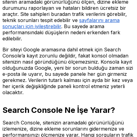
sitenin aramadaki görünürlüğünü ölçen, dizine ekleme
durumunu raporlayan ve hataları bildiren ücretsiz bir
araçtır. Site sahipleri buradan trafik verilerini görebilir,
teknik sorunları tespit edebilir ve
sayfalarını arama
sonuçları için iyileştirebilir
. Bu sayede arama
performansındaki düşüşlerin nedeni erkenden fark
edilebilir.
Bir siteyi Google aramasına dahil etmek için Search
Console’a kayıt zorunlu değildir, fakat konsol olmadan
sitenizin nasıl göründüğünü ölçemezsiniz. Konsola kayıt
olduğunuzda Google, yeni bir sorun bulduğu zaman sizi
e-posta ile uyarır, bu sayede panele her gün girmeniz
gerekmez. Verilerin tutarlı kalması için ayda bir kez veya
her içerik değişikliğinde paneli kontrol etmeniz yeterli
olacaktır.
Search Console Ne İşe Yarar?
Search Console, sitenizin aramadaki görünürlüğünü
izlemenize, dizine ekleme sorunlarını gidermenize ve
performansınızı ölçmenize yarar. Hangi sorguların trafik