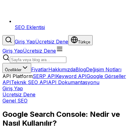
SEO Eklentisi
Giriş Yap
Ücretsiz Dene
Türkçe
Giriş Yap
Ücretsiz Dene
Fiyatlar
Hakkımızda
Blog
Değişim Notları
Özellikler
API Platform
SERP API
Keyword API
Google Görseller
API
Teknik SEO API
API Dokumantasyonu
Giriş Yap
Ücretsiz Dene
Genel SEO
Google Search Console: Nedir ve
Nasıl Kullanılır?