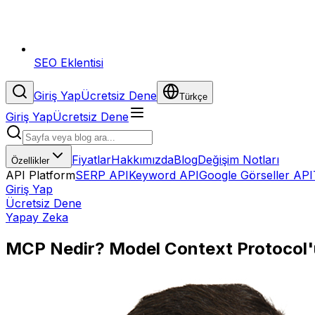
SEO Eklentisi
Giriş Yap
Ücretsiz Dene
Türkçe
Giriş Yap
Ücretsiz Dene
Fiyatlar
Hakkımızda
Blog
Değişim Notları
Özellikler
API Platform
SERP API
Keyword API
Google Görseller API
Giriş Yap
Ücretsiz Dene
Yapay Zeka
MCP Nedir? Model Context Protocol'ü