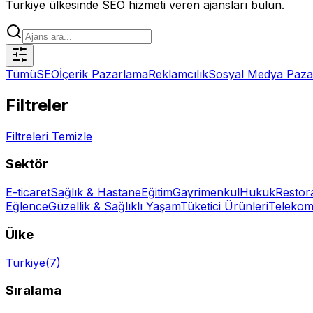
Türkiye ülkesinde SEO hizmeti veren ajansları bulun.
Tümü
SEO
İçerik Pazarlama
Reklamcılık
Sosyal Medya Paza
Filtreler
Filtreleri Temizle
Sektör
E-ticaret
Sağlık & Hastane
Eğitim
Gayrimenkul
Hukuk
Restor
Eğlence
Güzellik & Sağlıklı Yaşam
Tüketici Ürünleri
Telekom
Ülke
Türkiye
(
7
)
Sıralama