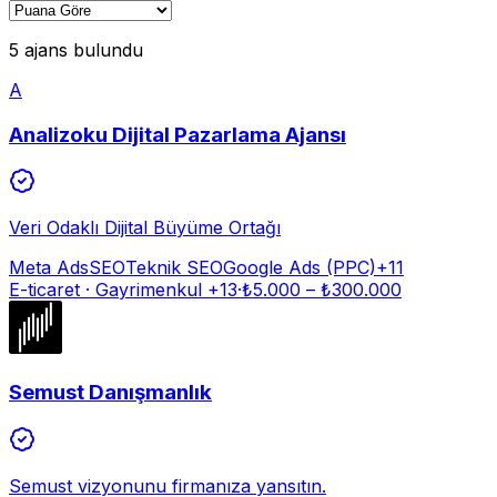
5 ajans bulundu
A
Analizoku Dijital Pazarlama Ajansı
Veri Odaklı Dijital Büyüme Ortağı
Meta Ads
SEO
Teknik SEO
Google Ads (PPC)
+
11
E-ticaret · Gayrimenkul
+13
·
₺
5.000
– ₺
300.000
Semust Danışmanlık
Semust vizyonunu firmanıza yansıtın.