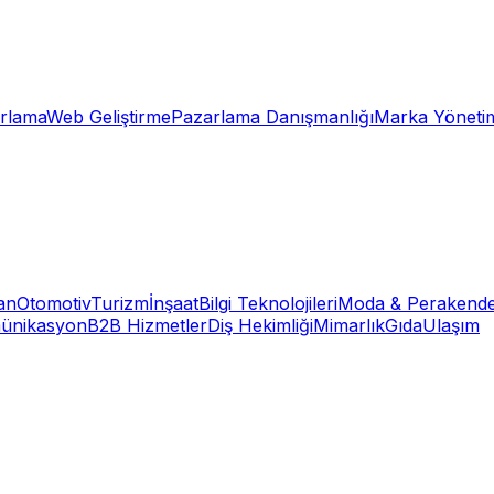
rlama
Web Geliştirme
Pazarlama Danışmanlığı
Marka Yöneti
an
Otomotiv
Turizm
İnşaat
Bilgi Teknolojileri
Moda & Perakend
ünikasyon
B2B Hizmetler
Diş Hekimliği
Mimarlık
Gıda
Ulaşım