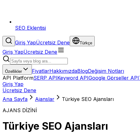
SEO Eklentisi
Giriş Yap
Ücretsiz Dene
Türkçe
Giriş Yap
Ücretsiz Dene
Fiyatlar
Hakkımızda
Blog
Değişim Notları
Özellikler
API Platform
SERP API
Keyword API
Google Görseller API
Giriş Yap
Ücretsiz Dene
Ana Sayfa
Ajanslar
Türkiye SEO Ajansları
AJANS DİZİNİ
Türkiye SEO Ajansları