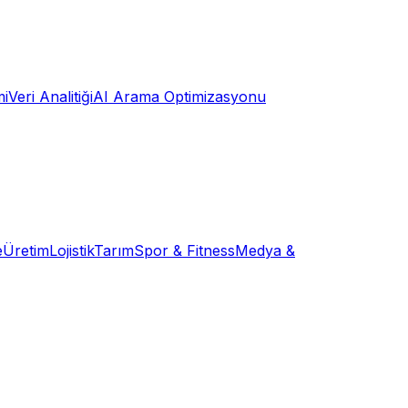
mi
Veri Analitiği
AI Arama Optimizasyonu
e
Üretim
Lojistik
Tarım
Spor & Fitness
Medya &