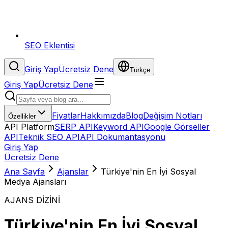
SEO Eklentisi
Giriş Yap
Ücretsiz Dene
Türkçe
Giriş Yap
Ücretsiz Dene
Fiyatlar
Hakkımızda
Blog
Değişim Notları
Özellikler
API Platform
SERP API
Keyword API
Google Görseller
API
Teknik SEO API
API Dokumantasyonu
Giriş Yap
Ücretsiz Dene
Ana Sayfa
Ajanslar
Türkiye'nin En İyi Sosyal
Medya Ajansları
AJANS DİZİNİ
Türkiye'nin En İyi Sosyal