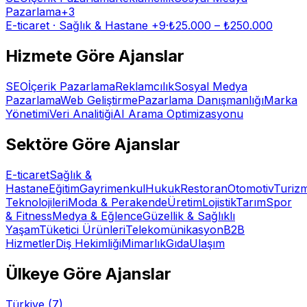
Pazarlama
+
3
E-ticaret · Sağlık & Hastane
+9
·
₺
25.000
– ₺
250.000
Hizmete Göre Ajanslar
SEO
İçerik Pazarlama
Reklamcılık
Sosyal Medya
Pazarlama
Web Geliştirme
Pazarlama Danışmanlığı
Marka
Yönetimi
Veri Analitiği
AI Arama Optimizasyonu
Sektöre Göre Ajanslar
E-ticaret
Sağlık &
Hastane
Eğitim
Gayrimenkul
Hukuk
Restoran
Otomotiv
Turiz
Teknolojileri
Moda & Perakende
Üretim
Lojistik
Tarım
Spor
& Fitness
Medya & Eğlence
Güzellik & Sağlıklı
Yaşam
Tüketici Ürünleri
Telekomünikasyon
B2B
Hizmetler
Diş Hekimliği
Mimarlık
Gıda
Ulaşım
Ülkeye Göre Ajanslar
Türkiye
(
7
)