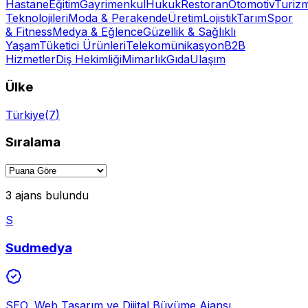
Hastane
Eğitim
Gayrimenkul
Hukuk
Restoran
Otomotiv
Turiz
Teknolojileri
Moda & Perakende
Üretim
Lojistik
Tarım
Spor
& Fitness
Medya & Eğlence
Güzellik & Sağlıklı
Yaşam
Tüketici Ürünleri
Telekomünikasyon
B2B
Hizmetler
Diş Hekimliği
Mimarlık
Gıda
Ulaşım
Ülke
Türkiye
(
7
)
Sıralama
3 ajans bulundu
S
Sudmedya
SEO, Web Tasarım ve Dijital Büyüme Ajansı