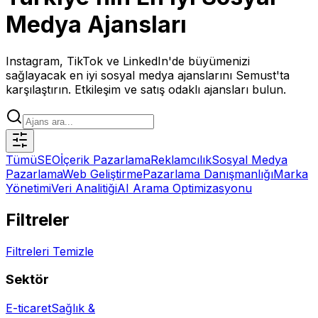
Medya Ajansları
Instagram, TikTok ve LinkedIn'de büyümenizi
sağlayacak en iyi sosyal medya ajanslarını Semust'ta
karşılaştırın. Etkileşim ve satış odaklı ajansları bulun.
Tümü
SEO
İçerik Pazarlama
Reklamcılık
Sosyal Medya
Pazarlama
Web Geliştirme
Pazarlama Danışmanlığı
Marka
Yönetimi
Veri Analitiği
AI Arama Optimizasyonu
Filtreler
Filtreleri Temizle
Sektör
E-ticaret
Sağlık &