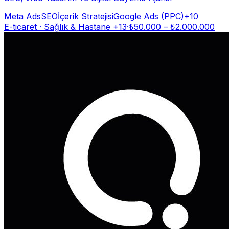
Meta Ads
SEO
İçerik Stratejisi
Google Ads (PPC)
+
10
E-ticaret · Sağlık & Hastane
+13
·
₺
50.000
– ₺
2.000.000