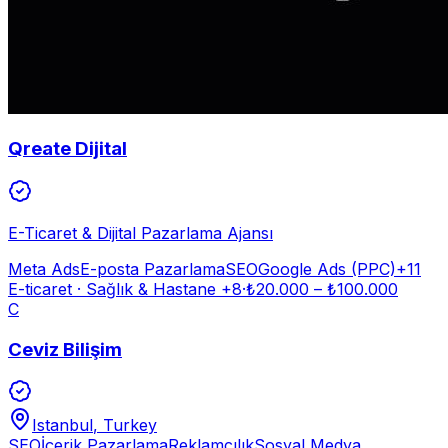
Qreate Dijital
E-Ticaret & Dijital Pazarlama Ajansı
Meta Ads
E-posta Pazarlama
SEO
Google Ads (PPC)
+
11
E-ticaret · Sağlık & Hastane
+8
·
₺
20.000
– ₺
100.000
C
Ceviz Bilişim
Istanbul
, Turkey
SEO
İçerik Pazarlama
Reklamcılık
Sosyal Medya