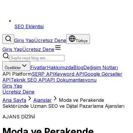
SEO Eklentisi
Giriş Yap
Ücretsiz Dene
Türkçe
Giriş Yap
Ücretsiz Dene
Fiyatlar
Hakkımızda
Blog
Değişim Notları
Özellikler
API Platform
SERP API
Keyword API
Google Görseller
API
Teknik SEO API
API Dokumantasyonu
Giriş Yap
Ücretsiz Dene
Ana Sayfa
Ajanslar
Moda ve Perakende
Sektöründe Uzman SEO ve Dijital Pazarlama Ajansları
AJANS DİZİNİ
Moda ve Perakende