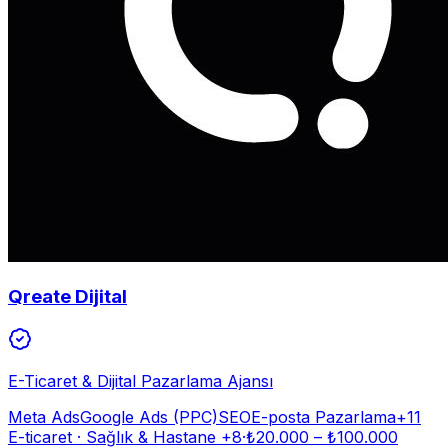
Qreate Dijital
E-Ticaret & Dijital Pazarlama Ajansı
Meta Ads
Google Ads (PPC)
SEO
E-posta Pazarlama
+
11
E-ticaret · Sağlık & Hastane
+8
·
₺
20.000
– ₺
100.000