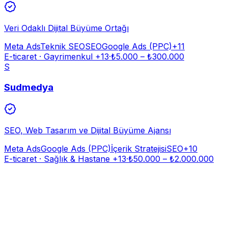
Veri Odaklı Dijital Büyüme Ortağı
Meta Ads
Teknik SEO
SEO
Google Ads (PPC)
+
11
E-ticaret · Gayrimenkul
+13
·
₺
5.000
– ₺
300.000
S
Sudmedya
SEO, Web Tasarım ve Dijital Büyüme Ajansı
Meta Ads
Google Ads (PPC)
İçerik Stratejisi
SEO
+
10
E-ticaret · Sağlık & Hastane
+13
·
₺
50.000
– ₺
2.000.000