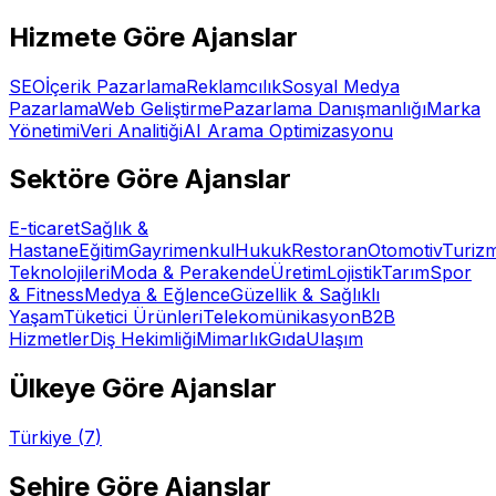
Hizmete Göre Ajanslar
SEO
İçerik Pazarlama
Reklamcılık
Sosyal Medya
Pazarlama
Web Geliştirme
Pazarlama Danışmanlığı
Marka
Yönetimi
Veri Analitiği
AI Arama Optimizasyonu
Sektöre Göre Ajanslar
E-ticaret
Sağlık &
Hastane
Eğitim
Gayrimenkul
Hukuk
Restoran
Otomotiv
Turiz
Teknolojileri
Moda & Perakende
Üretim
Lojistik
Tarım
Spor
& Fitness
Medya & Eğlence
Güzellik & Sağlıklı
Yaşam
Tüketici Ürünleri
Telekomünikasyon
B2B
Hizmetler
Diş Hekimliği
Mimarlık
Gıda
Ulaşım
Ülkeye Göre Ajanslar
Türkiye
(
7
)
Şehire Göre Ajanslar