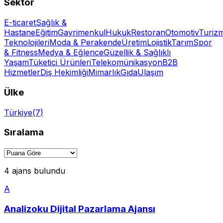
Sektör
E-ticaret
Sağlık &
Hastane
Eğitim
Gayrimenkul
Hukuk
Restoran
Otomotiv
Turiz
Teknolojileri
Moda & Perakende
Üretim
Lojistik
Tarım
Spor
& Fitness
Medya & Eğlence
Güzellik & Sağlıklı
Yaşam
Tüketici Ürünleri
Telekomünikasyon
B2B
Hizmetler
Diş Hekimliği
Mimarlık
Gıda
Ulaşım
Ülke
Türkiye
(
7
)
Sıralama
4 ajans bulundu
A
Analizoku Dijital Pazarlama Ajansı