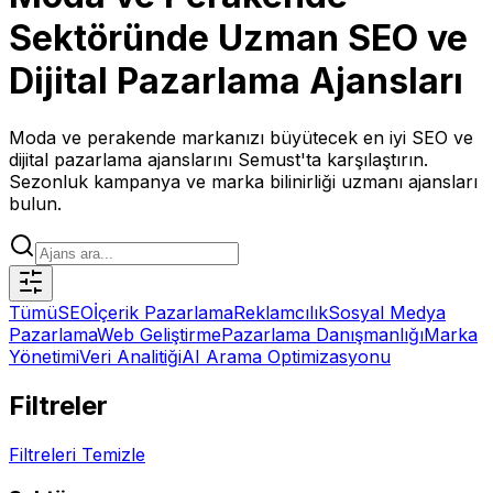
Sektöründe Uzman SEO ve
Dijital Pazarlama Ajansları
Moda ve perakende markanızı büyütecek en iyi SEO ve
dijital pazarlama ajanslarını Semust'ta karşılaştırın.
Sezonluk kampanya ve marka bilinirliği uzmanı ajansları
bulun.
Tümü
SEO
İçerik Pazarlama
Reklamcılık
Sosyal Medya
Pazarlama
Web Geliştirme
Pazarlama Danışmanlığı
Marka
Yönetimi
Veri Analitiği
AI Arama Optimizasyonu
Filtreler
Filtreleri Temizle