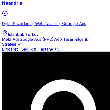
Neandria
Dijital Pazarlama, Web Tasarım, Gooogle Ads
Istanbul
, Turkey
Meta Ads
Google Ads (PPC)
Web Tasarım
İçerik
Stratejisi
+
11
E-ticaret · Sağlık & Hastane
+9