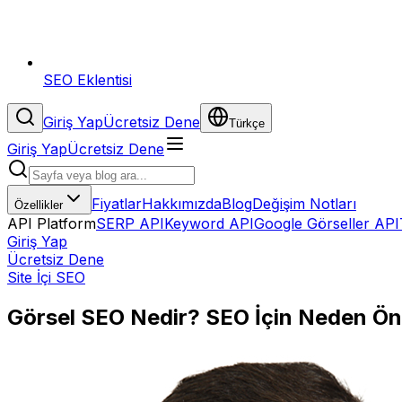
SEO Eklentisi
Giriş Yap
Ücretsiz Dene
Türkçe
Giriş Yap
Ücretsiz Dene
Fiyatlar
Hakkımızda
Blog
Değişim Notları
Özellikler
API Platform
SERP API
Keyword API
Google Görseller API
Giriş Yap
Ücretsiz Dene
Site İçi SEO
Görsel SEO Nedir? SEO İçin Neden Ön