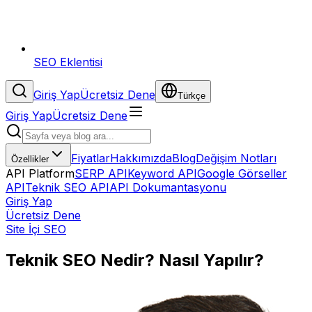
SEO Eklentisi
Giriş Yap
Ücretsiz Dene
Türkçe
Giriş Yap
Ücretsiz Dene
Fiyatlar
Hakkımızda
Blog
Değişim Notları
Özellikler
API Platform
SERP API
Keyword API
Google Görseller
API
Teknik SEO API
API Dokumantasyonu
Giriş Yap
Ücretsiz Dene
Site İçi SEO
Teknik SEO Nedir? Nasıl Yapılır?