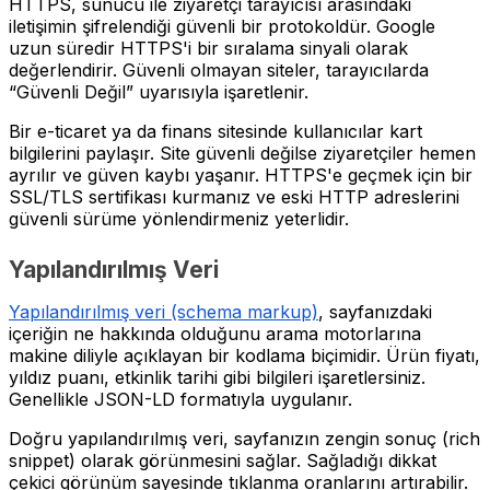
HTTPS, sunucu ile ziyaretçi tarayıcısı arasındaki
iletişimin şifrelendiği güvenli bir protokoldür. Google
uzun süredir HTTPS'i bir sıralama sinyali olarak
değerlendirir. Güvenli olmayan siteler, tarayıcılarda
“Güvenli Değil” uyarısıyla işaretlenir.
Bir e-ticaret ya da finans sitesinde kullanıcılar kart
bilgilerini paylaşır. Site güvenli değilse ziyaretçiler hemen
ayrılır ve güven kaybı yaşanır. HTTPS'e geçmek için bir
SSL/TLS sertifikası kurmanız ve eski HTTP adreslerini
güvenli sürüme yönlendirmeniz yeterlidir.
Yapılandırılmış Veri
Yapılandırılmış veri (schema markup)
, sayfanızdaki
içeriğin ne hakkında olduğunu arama motorlarına
makine diliyle açıklayan bir kodlama biçimidir. Ürün fiyatı,
yıldız puanı, etkinlik tarihi gibi bilgileri işaretlersiniz.
Genellikle JSON-LD formatıyla uygulanır.
Doğru yapılandırılmış veri, sayfanızın zengin sonuç (rich
snippet) olarak görünmesini sağlar. Sağladığı dikkat
çekici görünüm sayesinde tıklanma oranlarını artırabilir.